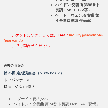
ハイドン:交響曲 第88番ト
長調 Hob.I:88 - V字 -
ベートーヴェン:交響曲 第
４番変ロ長調 作品60
チケットにつきましては、
Email:
inquiry@ensemble-
figaro.gr.jp
までお問合せください。
過去の演奏会
第95回 定期演奏会（ 2026.06.07 ）
トッパンホール
指揮：佐久山 修太
コダーイ：夏の夕べ
ハイドン：交響曲 第94番 ト長調 Hob.I:94「驚愕」