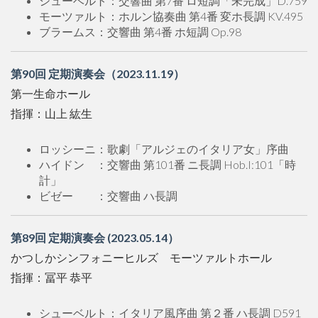
シューベルト：交響曲 第7番 ロ短調「未完成」D.759
モーツァルト：ホルン協奏曲 第4番 変ホ長調 KV.495
ブラームス：交響曲 第4番 ホ短調 Op.98
第90回 定期演奏会（2023.11.19）
第一生命ホール
指揮：山上 紘生
ロッシーニ：歌劇「アルジェのイタリア女」序曲
ハイドン ：交響曲 第101番 ニ長調 Hob.I:101「時
計」
ビゼー ：交響曲 ハ長調
第89回 定期演奏会 (2023.05.14）
かつしかシンフォニーヒルズ モーツァルトホール
指揮：冨平 恭平
シューベルト：イタリア風序曲 第２番 ハ長調 D591