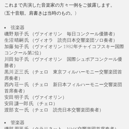
これまで共演した音楽家の方々一例をご披露します。
(五十音順。肩書きは当時のもの。)
弦楽器
磯野 順子 氏 （ヴァイオリン 毎日コンクール優勝者）
生沼 晴嗣 氏 （ヴィオラ 読売日本交響楽団ソロ奏者）
加藤 知子 氏 （ヴァイオリン 1982年チャイコフスキー国際
コンクール第2位）
川田 知子 氏 （ヴァイオリン 国際シュポアコンクール優
勝者）
黒川 正三 氏 （チェロ 東京フィルハーモニー交響楽団首
席奏者）
西内 荘一 氏 （チェロ 新日本フィルハーモニー交響楽団
首席奏者）
安田 明子 氏 （ヴァイオリン）
安田 謙一郎 氏 （チェロ）
渡部 玄一 氏 （チェロ 読売日本交響楽団奏者）
管楽器
磯部 周平 氏 （クラリネット NHK交響楽団首席奏者）