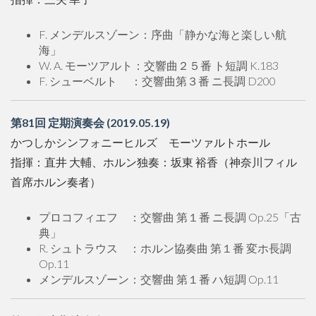
F. メンデルスゾーン：序曲「静かな海と楽しい航
海」
W. A. モーツアルト：交響曲２５番 ト短調 K.183
F. シューベルト ：交響曲第３番 ニ長調 D200
第81回 定期演奏会 (2019.05.19)
かつしかシンフォニーヒルズ モーツァルトホール
指揮：直井 大輔、ホルン独奏：坂東 裕香（神奈川フィル
首席ホルン奏者）
プロコフィエフ ：交響曲 第１番 ニ長調 Op.25「古
典」
R. シュトラウス ：ホルン協奏曲 第１番 変ホ長調
Op.11
メンデルスゾーン：交響曲 第１番 ハ短調 Op.11