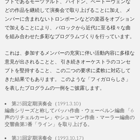
プトであるモーツァルト、 ハイドン、ベートーヴェンな
どの作品を継続して演奏会で取り上げることに加え、 メ
ンバーに含まれないトロンボーンなどの楽器をオプション
で加えることにより、 バロックから近代に至る様々な曲
を組み合わせた多彩なプログラムづくりを行っています。
これは、参加するメンバーの充実に伴い活動内容に多様な
意見が出されることと、 引き続きオーケストラのコンセ
プトを堅持すること、 この二つの要求に柔軟に対応して
きた結果でもあります。 このような「フィガロらしさ」
を表したプログラムの一例をご披露します。
第25回定期演奏会（1991.3.10）
編曲シリーズと称してバッハ作曲・ウェーベルン編曲 「6
声のリチェルカーレ」やシューマン作曲・マーラー編曲の
交響曲第3番「ライン」を取り上げる。
第31回定期演奏会（1993.10.17）