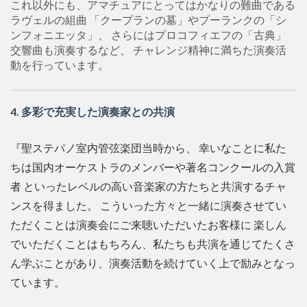
これ以外にも、アマチュアにとってはかなりの難曲である
ラヴェルの組曲 「クープランの墓」やプーランクの「シ
ンフォニエッタ」、 さらにはプロコフィエフの「古典」
交響曲も演奏するなど、 チャレンジ精神に満ちた演奏活
動を行っています。
4. 多彩で充実した演奏家との共演
『聖ステパノ室内管弦楽団当時から、 幸いなことに私た
ちは国内オーケストラのメンバーや著名コンクールの入賞
者 といったレベルの高い音楽家の方たちと共演するチャ
ンスを得ました。 こういった方々と一緒に演奏させてい
ただくことは演奏会にご来聴いただいたお客様に 楽しん
でいただくことはもちろん、私たちも共演を通じてたくさ
ん学ぶことがあり、演奏活動を続けていく上で励みとなっ
ています。