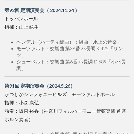
第92回 定期演奏会（ 2024.11.24 ）
トッパンホール
指揮：山上 紘生
ヘンデル（ハーティ編曲）：組曲「水上の音楽」
モーツァルト：交響曲 第36番 ハ長調 K.425「リン
ツ」
シューベルト：交響曲 第6番 ハ長調 D.589「小ハ長
調」
第91回 定期演奏会（2024.5.26）
かつしかシンフォニーヒルズ モーツァルトホール
指揮：小森 康弘
独奏：坂東 裕香（神奈川フィルハーモニー管弦楽団 首席
ホルン奏者）