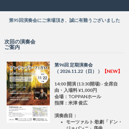
第95回演奏会にご来場頂き、誠に有難うございました
次回の演奏会
ご案内
第96回 定期演奏会
（ 2026.11.22（日） ）
【NEW】
14:00 開演 (13:30開場) - 全席自
由・入場料 ¥1,000円
会場：TOPPANホール
指揮：米津 俊広
演奏曲目：
モーツァルト:歌劇「ドン・
ジョバンニ」序曲