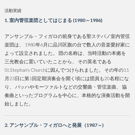
活動実績
1. 室内管弦楽団としてはじまる (1980～1986)
アンサンブル・フィガロの前身である聖ステパノ室内管弦
楽団は、 1980年6月に品川区旗の台で数人の音楽愛好家に
よって設立されました。 団の名称は、当時活動の本拠を
三光教会に置いていたことから、 その英名である
St.Stephan's Churchに因んでつけられました。 その年の11
月23日に第1回定期演奏会を開く頃には団員も20名程にな
り、 バッハやモーツァルトなどの交響曲・管弦楽曲、 協
奏曲といったプログラムを中心に、本格的な演奏活動を開
始しました。
2. アンサンブル・フィガロへと発展（1987～)