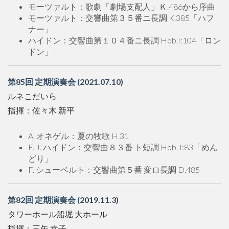
モーツァルト：歌劇「劇場支配人」Ｋ.486から序曲
モーツァルト：交響曲第３５番ニ長調 K.385「ハフ
ナー」
ハイドン：交響曲第１０４番ニ長調 Hob.I:104「ロン
ドン」
第85回 定期演奏会 (2021.07.10)
ルネこだいら
指揮：佐々木 新平
A. オネゲル：夏の牧歌 H.31
F. J. ハイドン：交響曲８３番 ト短調 Hob. I:83「めん
どり」
F. シューベルト：交響曲第５番 変ロ長調 D.485
第82回 定期演奏会 (2019.11.3)
タワーホール船堀 大ホール
指揮：三矢 幸子