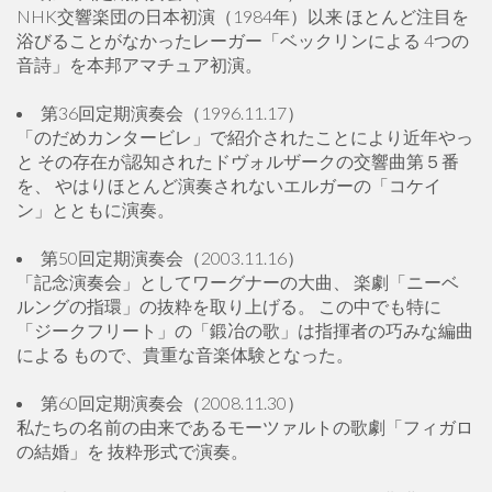
NHK交響楽団の日本初演（1984年）以来 ほとんど注目を
浴びることがなかったレーガー「ベックリンによる 4つの
音詩」を本邦アマチュア初演。
第36回定期演奏会（1996.11.17）
「のだめカンタービレ」で紹介されたことにより近年やっ
と その存在が認知されたドヴォルザークの交響曲第５番
を、 やはりほとんど演奏されないエルガーの「コケイ
ン」とともに演奏。
第50回定期演奏会（2003.11.16）
「記念演奏会」としてワーグナーの大曲、 楽劇「ニーベ
ルングの指環」の抜粋を取り上げる。 この中でも特に
「ジークフリート」の「鍛冶の歌」は指揮者の巧みな編曲
による もので、貴重な音楽体験となった。
第60回定期演奏会（2008.11.30）
私たちの名前の由来であるモーツァルトの歌劇「フィガロ
の結婚」を 抜粋形式で演奏。