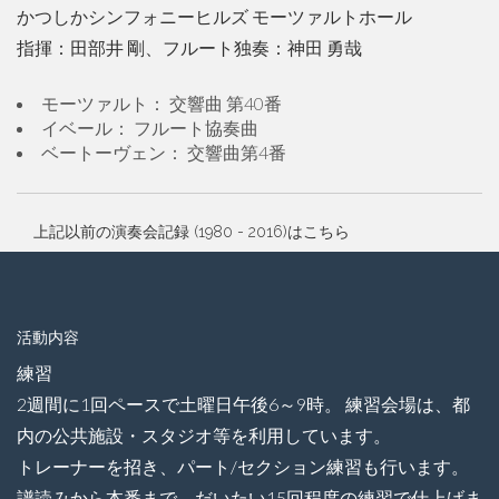
かつしかシンフォニーヒルズ モーツァルトホール
指揮：田部井 剛、フルート独奏：神田 勇哉
モーツァルト： 交響曲 第40番
イベール： フルート協奏曲
ベートーヴェン： 交響曲第4番
上記以前の演奏会記録 (1980 - 2016)はこちら
活動内容
練習
2週間に1回ペースで土曜日午後6～9時。 練習会場は、都
内
の公共施設・スタジオ等を利用しています。
トレーナーを招き、パート/セクション練習も行います。
譜読みから本番まで、だいたい15回程度の練習で仕上げま