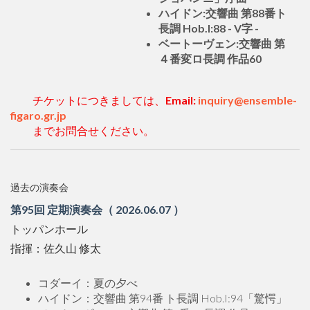
ハイドン:交響曲 第88番ト
長調 Hob.I:88 - V字 -
ベートーヴェン:交響曲 第
４番変ロ長調 作品60
チケットにつきましては、
Email:
inquiry@ensemble-
figaro.gr.jp
までお問合せください。
過去の演奏会
第95回 定期演奏会（ 2026.06.07 ）
トッパンホール
指揮：佐久山 修太
コダーイ：夏の夕べ
ハイドン：交響曲 第94番 ト長調 Hob.I:94「驚愕」