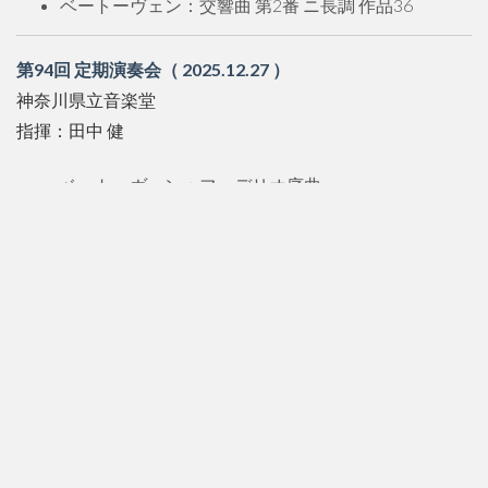
ベートーヴェン：交響曲 第2番 ニ長調 作品36
第94回 定期演奏会（ 2025.12.27 ）
神奈川県立音楽堂
指揮：田中 健
ベートーヴェン：フェデリオ序曲
シベリウス：交響曲 第５番
ベートーヴェン：交響曲 第６番「田園」
第93回 定期演奏会（ 2025.05.25 ）
かつしかシンフォニーヒルズ モーツァルトホール
指揮：山上 紘生
シューマン ：序曲、スケルツォとフィナーレ
ベートーヴェン：交響曲 第１番
シューマン ：交響曲 第３番「ライン」